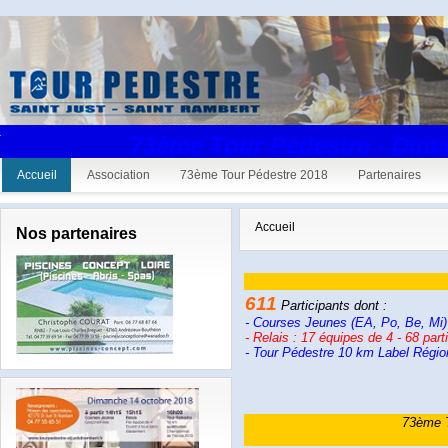
73ème Tour Pédestre - Dim
Accueil
Association
73ème Tour Pédestre 2018
Partenaires
Accueil
Nos partenaires
611
Participants
dont :
- Courses Jeunes (
EA, Po, Be, Mi)
- Relais :
17 équipes de 4 -
68 part
- Tour Pédestre 10 km
Label Régio
73ème T