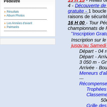
15 H 15
- Relais o
Pédestre
4
-
Découverte de 
---------------------------------------------
gratuite -
1 boucl
Résultats
Album Photos
raisons de sécurit
---------------------------------------------
16 H 00
- Tour Péd
Les Années d'avant
Palmarès
championnats de 
---------------------------------------------
"
Inscription Grat
Inscription sur le
jusqu'au Samedi 
Départ - 04 r
Départ - Arr
3 050 m - G
Arrivée - Bou
Meneurs d'all
---
Récompense
Trophées 
Classeme
50
Grille d