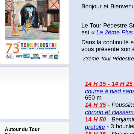
Bonjour et Bienvenu
Le Tour Pédestre S
est
« La 2ème Plus
Dans la continuité 
vous présente son 
73ème Tour Pédestre 
1
4 H 15 - 14 H 2
course à pied san
650 m
14
H 35
- Poussin
chrono et classeme
14
H 50
- Benjami
-
3 boucle
gratuite
Autour du Tour