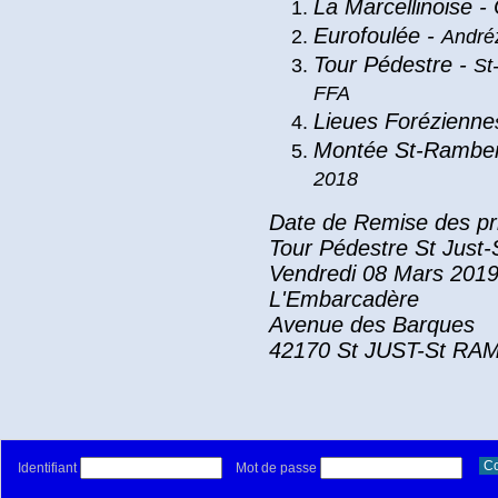
La Marcellinoise -
E
urofoulée -
André
Tour Pédestre -
St
FFA
Lieues Forézienne
Montée St-Ramber
2018
Date de Remise des pr
Tour Pédestre St Just
V
endredi 08 Mars 2019
L'Embarcadère
Avenue des Barques
42170 St JUST-St R
Identifiant
Mot de passe