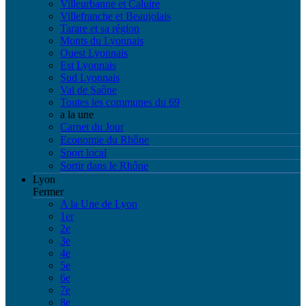
Villeurbanne et Caluire
Villefranche et Beaujolais
Tarare et sa région
Monts du Lyonnais
Ouest Lyonnais
Est Lyonnais
Sud Lyonnais
Val de Saône
Toutes les communes du 69
a la une
Carnet du Jour
Economie du Rhône
Sport local
Sortir dans le Rhône
Lyon
Fermer
A la Une de Lyon
1er
2e
3e
4e
5e
6e
7e
8e