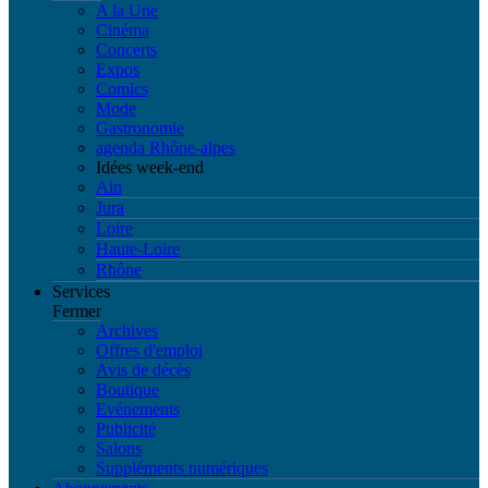
A la Une
Cinéma
Concerts
Expos
Comics
Mode
Gastronomie
agenda Rhône-alpes
Idées week-end
Ain
Jura
Loire
Haute-Loire
Rhône
Services
Fermer
Archives
Offres d'emploi
Avis de décès
Boutique
Evénements
Publicité
Salons
Suppléments numériques