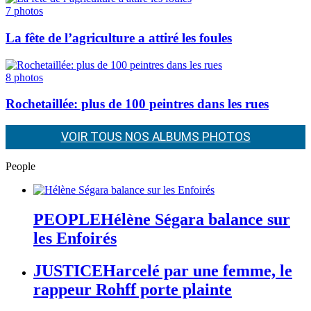
7
photos
La fête de l’agriculture a attiré les foules
8
photos
Rochetaillée: plus de 100 peintres dans les rues
VOIR TOUS NOS ALBUMS PHOTOS
People
PEOPLE
Hélène Ségara balance sur
les Enfoirés
JUSTICE
Harcelé par une femme, le
rappeur Rohff porte plainte