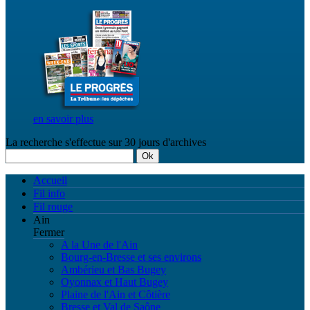
en savoir plus
La recherche s'effectue
sur 30 jours d'archives
Accueil
Fil info
Fil rouge
Ain
Fermer
A la Une de l'Ain
Bourg-en-Bresse et ses environs
Ambérieu et Bas Bugey
Oyonnax et Haut Bugey
Plaine de l'Ain et Côtière
Bresse et Val de Saône