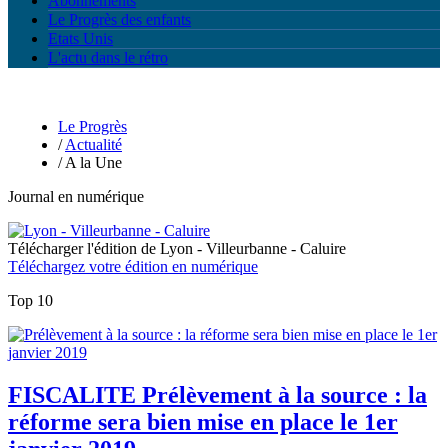
Abonnements
Le Progrès des enfants
Etats Unis
L'actu dans le rétro
Le Progrès
/
Actualité
/
A la Une
Journal en numérique
Lyon - Villeurbanne - Caluire
Téléchargez votre édition en numérique
Top 10
FISCALITE
Prélèvement à la source : la
réforme sera bien mise en place le 1er