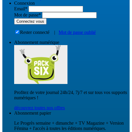
Connexion
Email
*
Mot de passe
*
Rester connecté
|
Mot de passe oublié
Abonnement numérique
Profitez de votre journal 24h/24, 7j/7 et sur tous vos supports
numériques !
découvrez toutes nos offres
Abonnement papier
Le Progrès semaine + dimanche + TV Magazine + Version
Fémina + l'accès à toutes les éditions numériques.