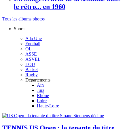
le rétro... en 1960
Tous les albums photos
Sports
A la Une
Football
OL
ASSE
ASVEL
LOU
Basket
Rugby
Départements
Ain
Jura
Rhône
Loire
Haute-Loire
TENNIS
US Open : la tenante du titre