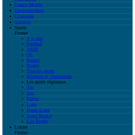
France-Monde
Environnement
Economie
Sciences
Sports
Fermer
A la une
Football
ASSE
OL
Basket
Rugby
Tous les sports
Résultats et classements
Les sports régionaux
Ain
Jura
Rhône
Loire
Haute-Loire
Asvel Basket
Lou Rugby
Loisirs
Fermer