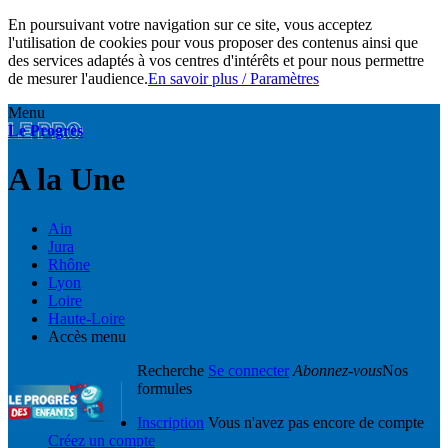
En poursuivant votre navigation sur ce site, vous acceptez
l'utilisation de cookies pour vous proposer des contenus ainsi que
des services adaptés à vos centres d'intérêts et pour nous permettre
de mesurer l'audience.
En savoir plus / Paramètres
Menu
Le Progrès
A la Une
Ain
Jura
Rhône
Lyon
Loire
Haute-Loire
Accès menu
Recherche
Se connecter
Abonnez-vous
Nos
formules
Inscription
Vous n'avez pas encore de compte
Créez un compte